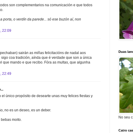
todos son complementarios na comunicación e que todos
o.
 a porta, o verdín da parede... só ese buzón aí, non
, 22:09
Duas lan
echaban) sairán as miñas felicitacións de nadal aos
sigo coa tradición, aínda que é verdade que son a única
l que mando e que recibo. Fóra as multas, que algunha
, 22:49
...
 el único propósito de desearte unas muy felices fiestas y
o, no es un deseo, es un deber.
No seu c
 bebas moito.
Catro ca