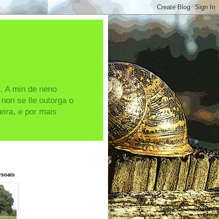
s. A min de neno
non se lle outorga o
eira, e por mais
rsoais