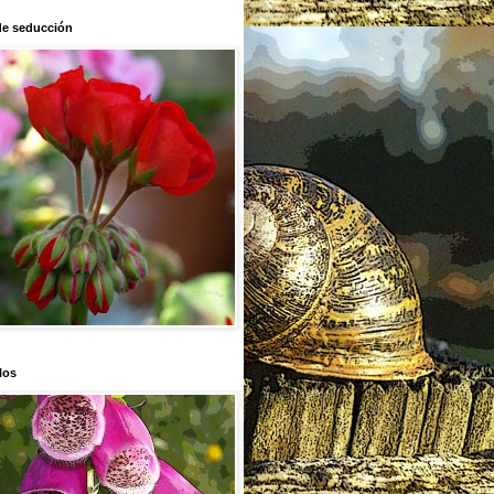
de seducción
los