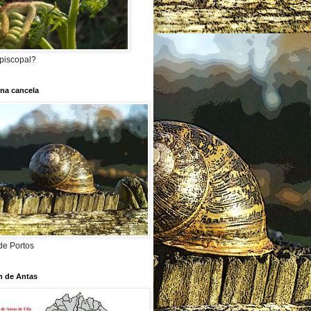
piscopal?
 na cancela
de Portos
n de Antas