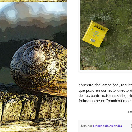
concerto das emocións, resul
que puxo en contacto directo 
do recipente externalizado, f
íntimo nome de "bandexiña de 
Fo
Dito por
Chousa da Alcandra