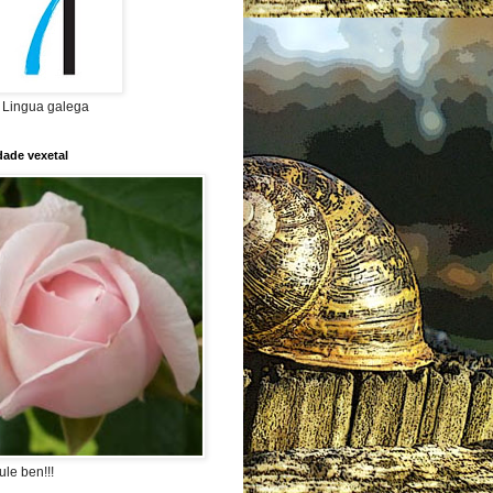
a Lingua galega
dade vexetal
le ben!!!