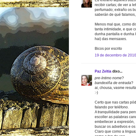
Eu extraño aqueles buzó
recibir cartas; de ver a 
perfumado; extraño os b
saberán de qué falamos,
Menos mal que, como dis,
tanta intimidade, e que 
dunha pantalla e dunha le
hai) das mensaxes.
Bicos por escrito
19 de decembro de 2010
Paz Zeltia
dixo...
pre-íntimo nome
?
bandexiña de entrada
?
ai, chousa, vasme result
:-)
Certo que nas cartas pó
falando por teléfono.
A tranquilidade para pens
escoller as palabras cando
embellecer a expresión,
buscar os adxetivos e o
Claro que como a linguax