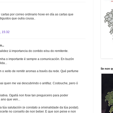
 cartas por correo ordinario hoxe en día as cartas que
igustos que outra cousa..
, 15:32
o...
lidez á importancia do contido e/ou do remitente.
nha o importante é sempre a comunicación. En buzón
ida...
Se non q
án o xeito de remitir aromas a través da rede. Qué perfume
ai quen me vai descubrindo o antifaz. Costouche, pero ó
ativa. Ogallá non fose tan preguiceiro para poder
 ano que ven...
túa salutación (e constato a orixinalidade da túa postal).
ecerte no consello de non beber. E que son peixe e non