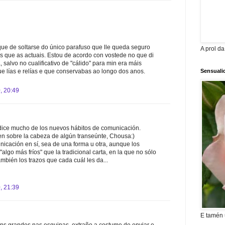
que de soltarse do único parafuso que lle queda seguro
A prol d
s que as actuais. Estou de acordo con vostede no que di
salvo no cualificativo de "cálido" para min era máis
Sensuali
ue lías e relías e que conservabas ao longo dos anos.
, 20:49
dice mucho de los nuevos hábitos de comunicación.
en sobre la cabeza de algún transeúnte, Chousa:)
nicación en sí, sea de una forma u otra, aunque los
"algo más fríos" que la tradicional carta, en la que no sólo
mbién los trazos que cada cuál les da...
, 21:39
E tamén u