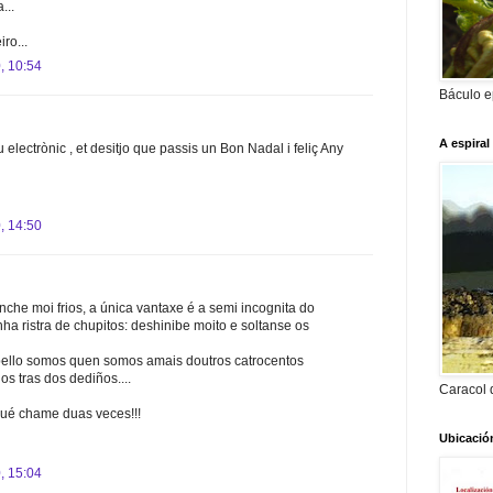
...
ro...
, 10:54
Báculo e
A espiral
 electrònic , et desitjo que passis un Bon Nadal i feliç Any
, 14:50
nche moi frios, a única vantaxe é a semi incognita do
ha ristra de chupitos: deshinibe moito e soltanse os
pello somos quen somos amais doutros catrocentos
s tras dos dediños....
Caracol 
 qué chame duas veces!!!
Ubicació
, 15:04