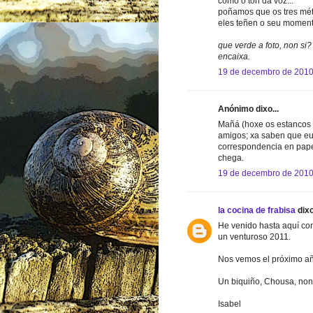
como o ton da voz...
poñamos que os tres mé
eles teñen o seu moment
que verde a foto, non si?
encaixa.
19 de decembro de 2010
Anónimo dixo...
Mañá (hoxe os estancos p
amigos; xa saben que eu 
correspondencia en pape
chega.
19 de decembro de 2010
la cocina de frabisa
dixo
He venido hasta aquí con
un venturoso 2011.
Nos vemos el próximo añ
Un biquiño, Chousa, non
Isabel