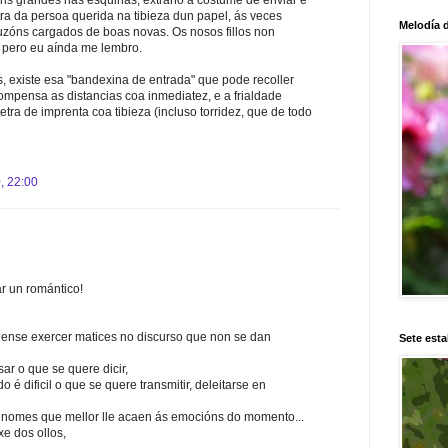
ns grandes nas esquinas, extraño a costume de enviar e
letra da persoa querida na tibieza dun papel, ás veces
Melodía 
uzóns cargados de boas novas. Os nosos fillos non
 pero eu aínda me lembro.
 existe esa "bandexina de entrada" que pode recoller
compensa as distancias coa inmediatez, e a frialdade
tra de imprenta coa tibieza (incluso torridez, que de todo
, 22:00
ar un romántico!
dense exercer matices no discurso que non se dan
Sete esta
ar o que se quere dicir,
 é dificil o que se quere transmitir, deleitarse en
s nomes que mellor lle acaen ás emocións do momento...
e dos ollos,