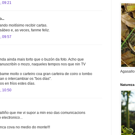
, 09:21
...
do moitísimo recibir cartas.
sábeo e, as veces, fanme feliz.
, 09:57
nda ainda mais torto que o buzón da foto. Acho que
 manuscribín o mozo, naqueles tempos nos que nin TV
Agasallo
ábame moito o carteiro coa gran carteira de coiro o lombo
an o intercambiar os "bos días".
 en fríos estes días.
Natureza
, 10:50
balliño que me vi supor a min eso das comunicacions
 electronico...
nca cova no medio do monte!!!