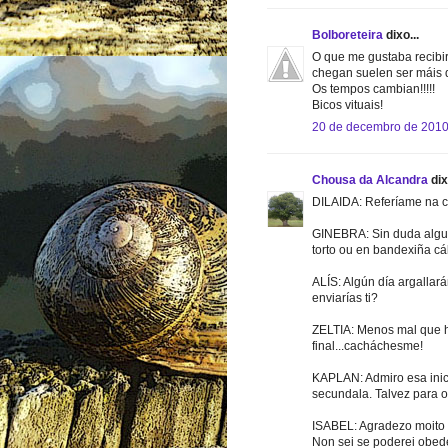
Bolboreteira
dixo...
O que me gustaba recibir
chegan suelen ser máis d
Os tempos cambian!!!!!
Bicos vituais!
20 de decembro de 2010
Chousa da Alcandra
dix
DILAIDA: Referíame na ca
GINEBRA: Sin duda algu
torto ou en bandexiña cál
ALÍS: Algún día argallar
enviarías ti?
ZELTIA: Menos mal que h
final...cacháchesme!
KAPLAN: Admiro esa inici
secundala. Talvez para o
ISABEL: Agradezo moito a 
Non sei se poderei obed