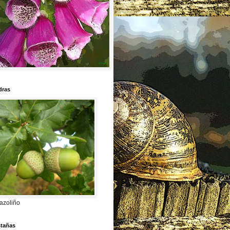
dras
azoliño
stañas