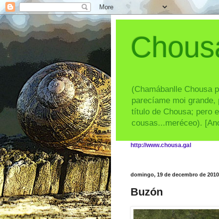
Chousa
(Chamábanlle Chousa por
parecíame moi grande, p
título de Chousa; pero e
cousas...meréceo). [An
http://www.chousa.gal
domingo, 19 de decembro de 2010
Buzón