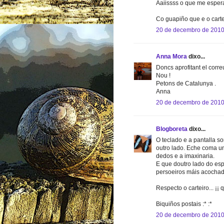
Aaiissss o que me espera
Co guapiño que e o cartei
20 de decembro de 2010
Anna Mora
dixo...
Doncs aprofitant el correu
Nou !
Petons de Catalunya .
Anna
20 de decembro de 2010
Blogboreta
dixo...
O teclado e a pantalla so
outro lado. Eche coma un
dedos e a imaxinaria.
E que doutro lado do es
persoeiros máis acochado
Respecto o carteiro... ¡¡
Biquiños postais :* :*
20 de decembro de 2010