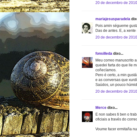
20 de decembro de 2010
mariajesusparadela
dixo
Pois amin ségueme gustan
Das de antes. E, a xente 
20 de decembro de 2010
fonsilleda
dixo...
Meu correo manuscrito a
quedei farta do que lle
coñecíamos.
Pero é certo, a min gust
e as conversas que xurdí
Saúdos, un pouco húmidos
20 de decembro de 2010
Merce
dixo...
E non sabes ti ben o tra
oficiais a través do correo
Voume facer ermitaña nu