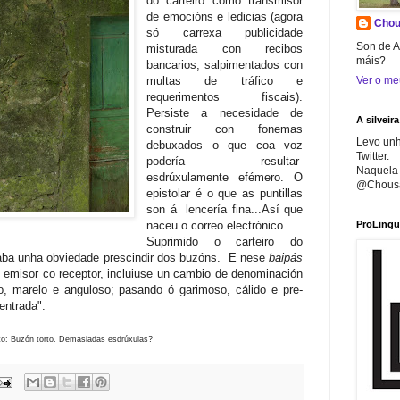
do carteiro como transmisor
de emocións e ledicias (agora
Chou
só carrexa publicidade
Son de A
misturada con recibos
máis?
bancarios, salpimentados con
multas de tráfico e
Ver o me
requerimentos fiscais).
Persiste a necesidade de
A silveira
construir con fonemas
Levo unh
debuxados o que coa voz
Twitter.
podería resultar
Naquela 
esdrúxulamente efémero. O
@Chousa
epistolar é o que as puntillas
son á lencería fina...Así que
naceu o correo electrónico.
ProLingu
Suprimido o carteiro do
taba unha obviedade prescindir dos buzóns. E nese
baipás
ó emisor co receptor, incluiuse un cambio de denominación
río, marelo e anguloso; pasando ó garimoso, cálido e pre-
entrada".
to: Buzón torto. Demasiadas esdrúxulas?